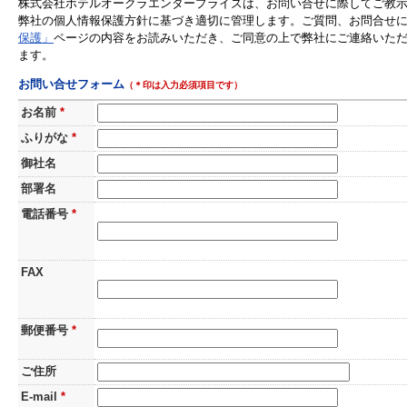
株式会社ホテルオークラエンタープライズは、お問い合せに際してご教
弊社の個人情報保護方針に基づき適切に管理します。ご質問、お問合せ
保護」
ページの内容をお読みいただき、ご同意の上で弊社にご連絡いた
ます。
お問い合せフォーム
（＊印は入力必須項目です）
お名前
*
ふりがな
*
御社名
部署名
電話番号
*
FAX
郵便番号
*
ご住所
E-mail
*