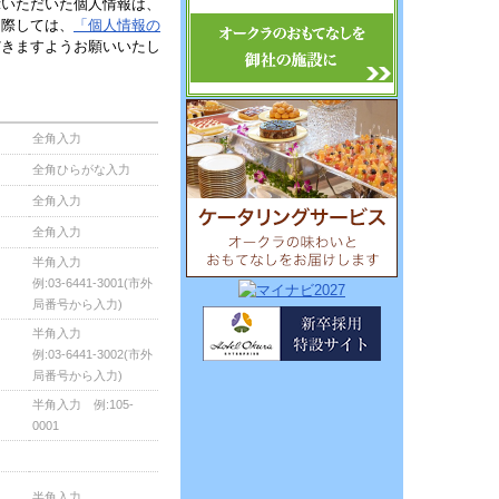
示いただいた個人情報は、
に際しては、
「個人情報の
だきますようお願いいたし
全角入力
全角ひらがな入力
全角入力
全角入力
半角入力
例:03-6441-3001(市外
局番号から入力)
半角入力
例:03-6441-3002(市外
局番号から入力)
半角入力 例:105-
0001
半角入力